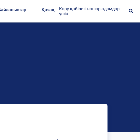
Көру қабілеті нашар адамдар
Байланыстар
Қазақ
үшін