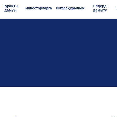
Тұрақты
Тілдерді
Инвесторларға
Инфрақұрылым
дамуы
дамыту