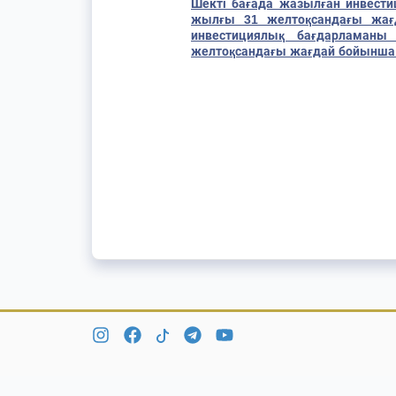
Шекті бағада жазылған инвес
жылғы 31 желтоқсандағы жағ
инвестициялық бағдарламан
желтоқсандағы жағдай бойынша а