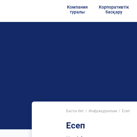
Компания
Корпоративтік
туралы
басқару
Басты бет
Инфрақұрылым
Есеп
Есеп