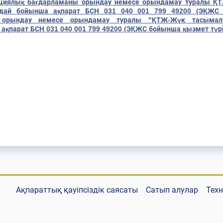
тициялық бағдарламаны орындау немесе орындамау туралы Қ
дай бойынша ақпарат БСН 031 040 001 799 49200 (ЭҚЖ
ы орындау немесе орындамау туралы "ҚТЖ-Жүк тасым
қпарат БСН 031 040 001 799 49200 (ЭҚЖС бойынша қызмет түрі
Ақпараттық қауіпсіздік саясаты
Сатып алулар
Тех