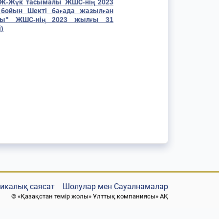
ТЖ-Жүк тасымалы ЖШС-нің 2023
С бойын
Шекті бағада жазылған
алы" ЖШС-нің 2023 жылғы 31
)
никалық саясат
Шолулар мен Сауалнамалар
© «Қазақстан темір жолы» Ұлттық компаниясы» АҚ