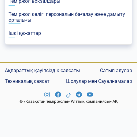
Теміржол вокзалдары
Теміржол көлігі персоналын бағалау және дамыту
орталығы
Ішкі құжаттар
Ақпараттық қауіпсіздік саясаты
Сатып алулар
Техникалық саясат
Шолулар мен Сауалнамалар
© «Қазақстан темір жолы» Ұлттық компаниясы» АҚ