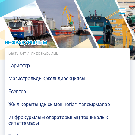
ИНФРАҚҰРЫЛЫМ
Басты бет
Инфрақұрылым
Тарифтер
Магистральдық желі дирекциясы
Есептер
Жыл қорытындысымен негізгі тапсырмалар
Инфрақұрылым операторының техникалық
сипаттамасы