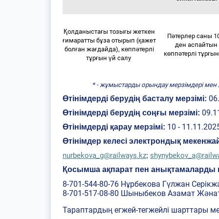
Қолданыстағы тозығы жеткен
Пәтерлер саны 1
ғимаратты бұза отырып (қажет
ден аспайтын
болған жағдайда), көппәтерлі
көппәтерлі тұрғы
тұрғын үй салу
* - жұмыстарды орындау мерзімдері мен
06
Өтінімдерді берудің басталу мерзімі:
09.1
Өтінімдерді берудің соңғы мерзімі:
10 - 11.11.202
Өтінімдерді қарау мерзімі:
Өтінімдер келесі электрондық мекенж
nurbekova_g@railways.kz
shynybekov_a@railw
;
Қосымша ақпарат пен анықтамаларды 
8-701-544-80-76 Нұрбекова Гүлжан Серік
8-701-517-08-80 Шыныбеков Азамат Жән
Тараптардың егжей-тегжейлі шарттары м