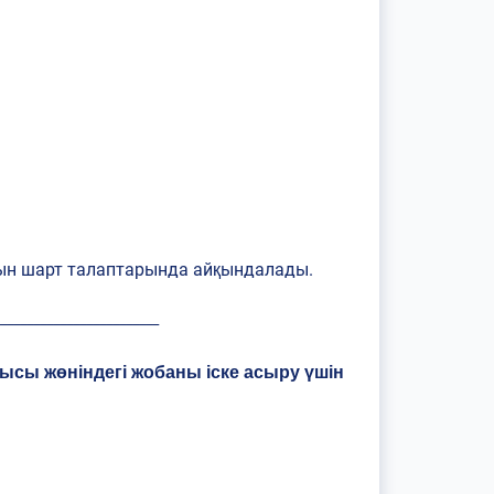
тын шарт талаптарында айқындалады.
________________________
лысы жөніндегі жобаны іске асыру үшін