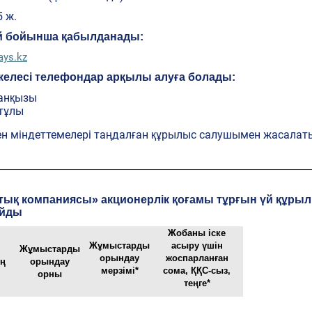
5 ж.
ай бойынша қабылданады:
ays.kz
келесі телефондар арқылы алуға болады:
жанқызы
атұлы
ен міндеттемелері таңдалған құрылыс салушымен жасала
___________________________________________________________________________
лттық компаниясы» акционерлік қоғамы тұрғын үй құры
айды
Жобаны іске
Жұмыстарды
асыру үшін
Жұмыстарды
орындау
жоспарланған
ің
орындау
мерзімі*
сома, ҚҚС-сыз,
орны
теңге*