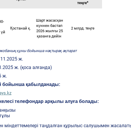
теңге*
Шарт жасасқан
00-
күннен бастап
Қостанай қ.
2 млрд. теңге
2026 жылғы 25
н үй
қазанға дейін
 жобаның құны бойынша нақтырақ ақпарат
.11.2025 ж.
1.2025 ж. (қоса алғанда)
5 ж.
ай бойынша қабылданады:
ays.kz
келесі телефондар арқылы алуға болады:
жанқызы
атұлы
ен міндеттемелері таңдалған құрылыс салушымен жасала