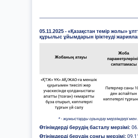
_____________________________________________________
05.11.2025 - «Қазақстан темір жолы» ұ
құрылыс ұйымдарын іріктеуді жариял
Жоба
Жобаның атауы
параметрлерін
сипаттамасы
«ҚТЖ» ҰК» АҚ/ЖАО-ға меншік
құқығымен тиесілі жер
Пәтерлер саны 1
учаскесінде қолданыстағы
ден аспайтын
апатты (тозған) ғимаратты
көппәтерлі тұрғы
бұза отырып, көппәтерлі
тұрғын үй салу
* - жұмыстарды орындау мерзімдері мен
06
Өтінімдерді берудің басталу мерзімі:
09.1
Өтінімдерді берудің соңғы мерзімі: