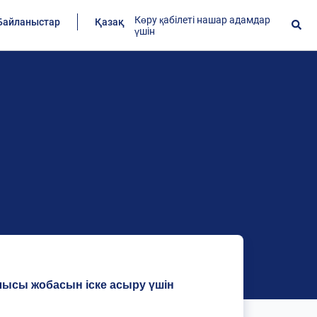
Көру қабілеті нашар адамдар
Байланыстар
Қазақ
үшін
ылысы жобасын іске асыру үшін