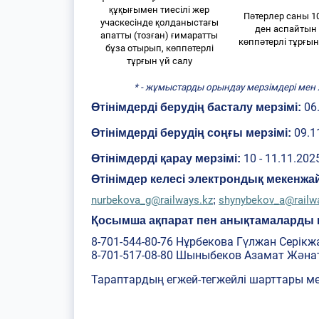
құқығымен тиесілі жер
Пәтерлер саны 1
учаскесінде қолданыстағы
ден аспайтын
апатты (тозған) ғимаратты
көппәтерлі тұрғы
бұза отырып, көппәтерлі
тұрғын үй салу
* - жұмыстарды орындау мерзімдері мен
06
Өтінімдерді берудің басталу мерзімі:
09.1
Өтінімдерді берудің соңғы мерзімі:
10 - 11.11.202
Өтінімдерді қарау мерзімі:
Өтінімдер келесі электрондық мекенж
nurbekova_g@railways.kz
shynybekov_a@railw
;
Қосымша ақпарат пен анықтамаларды 
8-701-544-80-76 Нұрбекова Гүлжан Серік
8-701-517-08-80 Шыныбеков Азамат Жән
Тараптардың егжей-тегжейлі шарттары м