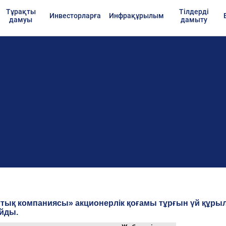
Тұрақты
Тілдерді
Инвесторларға
Инфрақұрылым
дамуы
дамыту
ұлттық компаниясы» акционерлік қоғамы тұрғын үй құр
йды.