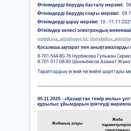
06
Өтінімдерді берудің басталу мерзімі:
09.1
Өтінімдерді берудің соңғы мерзімі:
10 - 11.11.202
Өтінімдерді қарау мерзімі:
Өтінімдер келесі электрондық мекенж
nurbekova_g@railways.kz
shynybekov_a@railw
;
Қосымша ақпарат пен анықтамаларды к
8-701-544-80-76 Нурбекова Гульжан Сери
8-701-517-08-80 Шыныбеков Азамат Жана
Тараптардың егжей-тегжейлі шарттары м
_____________________________________________________
05.11.2025 - «Қазақстан темір жолы» ұ
құрылыс ұйымдарын іріктеуді жариял
Жоба
Жобаның атауы
параметрлерін
сипаттамасы