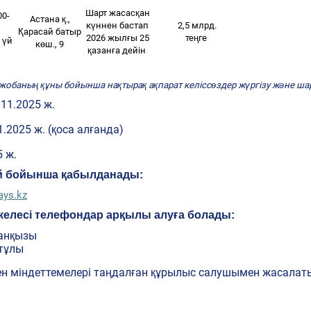
Шарт жасасқан
00-
Астана қ.,
күннен бастап
2,5 млрд.
Қарасай батыр
2026 жылғы 25
теңге
н үй
көш., 9
қазанға дейін
 жобаның құны бойынша нақтырақ ақпарат келіссөздер жүргізу және ш
.11.2025 ж.
1.2025 ж. (қоса алғанда)
5 ж.
ай бойынша қабылданады:
ays.kz
келесі телефондар арқылы алуға болады:
жанқызы
атұлы
ен міндеттемелері таңдалған құрылыс салушымен жасала