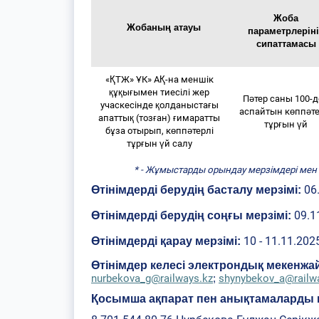
Жоба
Жобаның атауы
параметрлерін
сипаттамасы
«ҚТЖ» ҰК» АҚ-на меншік
құқығымен тиесілі жер
Пәтер саны 100-
учаскесінде қолданыстағы
аспайтын көппәте
апаттық (тозған) ғимаратты
тұрғын үй
бұза отырып, көппәтерлі
тұрғын үй салу
* - Жұмыстарды орындау мерзімдері мен
06.
Өтінімдерді берудің басталу мерзімі:
09.1
Өтінімдерді берудің соңғы мерзімі:
10 - 11.11.202
Өтінімдерді қарау мерзімі:
Өтінімдер келесі электрондық мекенж
nurbekova_g@railways.kz
shynybekov_a@railw
;
Қосымша ақпарат пен анықтамаларды 