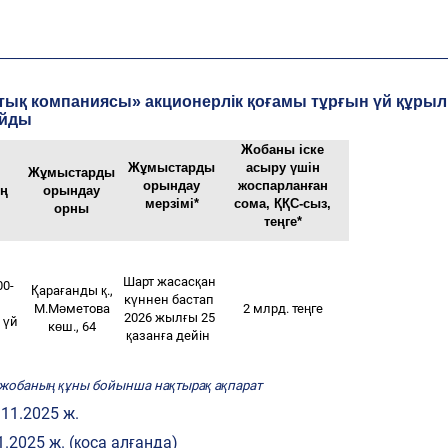
___________________________________________________________________________
лттық компаниясы» акционерлік қоғамы тұрғын үй құры
айды
Жобаны іске
Жұмыстарды
асыру үшін
Жұмыстарды
орындау
жоспарланған
ің
орындау
мерзімі*
сома, ҚҚС-сыз,
орны
теңге*
Шарт жасасқан
00-
Қарағанды қ.,
күннен бастап
М.Мәметова
2 млрд. теңге
2026 жылғы 25
н үй
көш., 64
қазанға дейін
 жобаның құны бойынша нақтырақ ақпарат
.11.2025 ж.
1.2025 ж. (қоса алғанда)