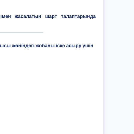
шымен жасалатын шарт талаптарында
________________________
лысы жөніндегі жобаны іске асыру үшін