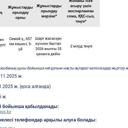
Жобаны іске
Жұмыстарды
асыру үшін
Жұмыстарды
орындау
жоспарланған
ің
орындау
мерзімі*
сома, ҚҚС-сыз,
орны
теңге*
Шарт жасасқан
Семей қ., 657
ден
күннен бастап
км көшесі, 5-
рлі
2 млрд теңге
2026 жылғы 25
үй
қазанға дейін
 жобаның құны бойынша неғұрлым нақты ақпарат келіссөздер жүргізу 
11.2025 ж.
1.2025 ж. (қоса алғанда)
5 ж.
ай бойынша қабылданады:
ays.kz
келесі телефондар арқылы алуға болады: