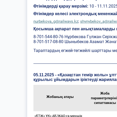
10 - 11.11.202
Өтінімдерді қарау мерзімі:
Өтінімдер келесі электрондық мекенж
nurbekova_g@railways.kz
shynybekov_a@railw
;
Қосымша ақпарат пен анықтамаларды 
8-701-544-80-76 Нұрбекова Гүлжан Серік
8-701-517-08-80 Шыныбеков Азамат Жән
Тараптардың егжей-тегжейлі шарттары м
_____________________________________________________
05.11.2025 - «Қазақстан темір жолы» ұ
құрылыс ұйымдарын іріктеуді жариял
Жоба
Жобаның атауы
параметрлерін
сипаттамасы
«ҚТЖ» ҰК» АҚ/ЖАО-ға меншік