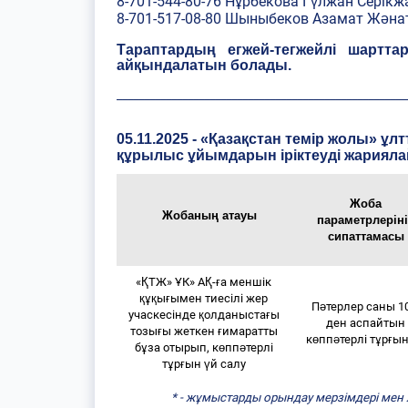
8-701-544-80-76 Нұрбекова Гүлжан Серік
8-701-517-08-80 Шыныбеков Азамат Жән
Тараптардың егжей-тегжейлі шартт
айқындалатын болады.
_____________________________________________________
05.11.2025 - «Қазақстан темір жолы» ұ
құрылыс ұйымдарын іріктеуді жариял
Жоба
Жобаның атауы
параметрлерін
сипаттамасы
«ҚТЖ» ҰК» АҚ-ға меншік
құқығымен тиесілі жер
Пәтерлер саны 1
учаскесінде қолданыстағы
ден аспайтын
тозығы жеткен ғимаратты
көппәтерлі тұрғын
бұза отырып, көппәтерлі
тұрғын үй салу
* - жұмыстарды орындау мерзімдері мен