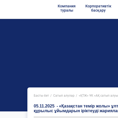
Компания
Корпоративтік
туралы
басқару
Басты бет
Сатып алулар
«ҚТЖ» ҰК »АҚ сатып алуы
05.11.2025 - «Қазақстан темір жолы» 
құрылыс ұйымдарын іріктеуді жарияла