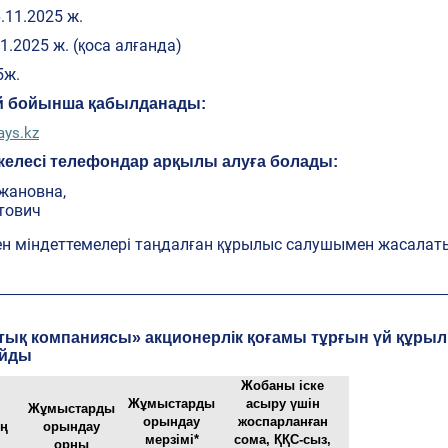
.11.2025 ж.
1.2025 ж. (қоса алғанда)
5ж.
ай бойынша қабылданады:
ays.kz
елесі телефондар арқылы алуға болады:
кжановна,
тович
ен міндеттемелері таңдалған құрылыс салушымен жасала
___________________________________________________________________________
лттық компаниясы» акционерлік қоғамы тұрғын үй құры
айды
Жобаны іске
Жұмыстарды
асыру үшін
Жұмыстарды
орындау
жоспарланған
ің
орындау
мерзімі*
сома, ҚҚС-сыз,
орны