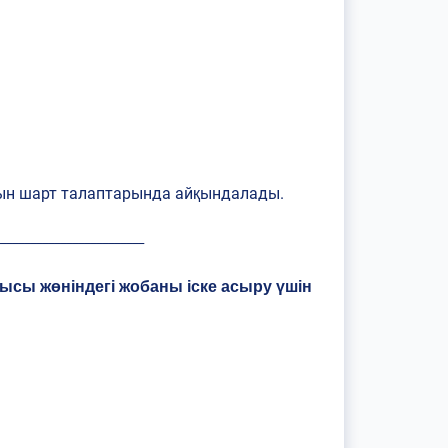
тын шарт талаптарында айқындалады.
________________________
лысы жөніндегі жобаны іске асыру үшін