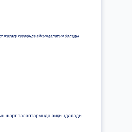
арт жасасу кезеңінде айқындалатын болады
тын шарт талаптарында айқындалады.