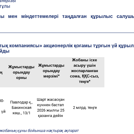
жанқызы
атұлы
ары мен міндеттемелері таңдалған құрылыс салу
___________________________________________________________________________
лттық компаниясы» акционерлік қоғамы тұрғын үй құры
айды
Жобаны іске
Жұмыстарды
асыру үшін
Жұмыстарды
орындау
жоспарланған
ің
орындау
мерзімі*
сома, ҚҚС-сыз,
орны
теңге*
Шарт жасасқан
00-
Павлодар қ.,
күннен бастап
Бакинская
2 млрд. теңге
2026 жылғы 25
 үй
көш., 13/1
қазанға дейін
 жобаның құны бойынша нақтырақ ақпарат