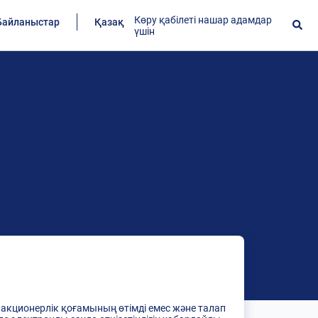
Көру қабілеті нашар адамдар
Байланыстар
Қазақ
үшін
» акционерлік қоғамының өтімді емес және талап