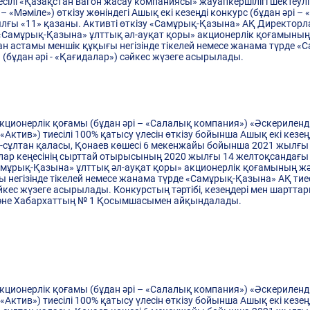
есілі «Қазақстан вагон жасау компаниясы» жауапкершілігі шектеулі 
– «Мәміле») өткізу жөніндегі Ашық екі кезеңді конкурс (бұдан әрі –
жылғы «11» қазаны. Активті өткізу «Самұрық-Қазына» АҚ Директор
 «Самұрық-Қазына» ұлттық әл-ауқат қоры» акционерлік қоғамының (
ан астамы меншік құқығы негізінде тікелей немесе жанама түрде 
 (бұдан әрі - «Қағидалар») сәйкес жүзеге асырылады.
ионерлік қоғамы (бұдан әрі – «Салалық компания») «Әскерилендірі
 «Актив») тиесілі 100% қатысу үлесін өткізу бойынша Ашық екі кезеңд
р-сұлтан қаласы, Қонаев көшесі 6 мекенжайы бойынша 2021 жылғы 
лар кеңесінің сырттай отырысының 2020 жылғы 14 желтоқсандағы №
«Самұрық-Қазына» ұлттық әл-ауқат қоры» акционерлік қоғамының ж
ы негізінде тікелей немесе жанама түрде «Самұрық-Қазына» АҚ тие
әйкес жүзеге асырылады. Конкурстың тәртібі, кезеңдері мен шартт
 және Хабархаттың № 1 Қосымшасымен айқындалады.
ионерлік қоғамы (бұдан әрі – «Салалық компания») «Әскерилендірі
 «Актив») тиесілі 100% қатысу үлесін өткізу бойынша Ашық екі кезеңд