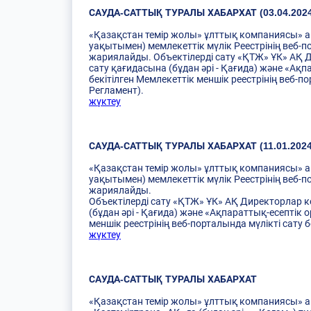
САУДА-САТТЫҚ ТУРАЛЫ ХАБАРХАТ (03.04.2024
«Қазақстан темір жолы» ұлттық компаниясы» ак
уақытымен) мемлекеттік мүлік Реестрінің веб-п
жариялайды. Объектілерді сату «ҚТЖ» ҰК» АҚ Д
сату қағидасына (бұдан әрі - Қағида) және «А
бекітілген Мемлекеттік меншік реестрінің веб-п
Регламент).
жүктеу
САУДА-САТТЫҚ ТУРАЛЫ ХАБАРХАТ (11.01.2024
«Қазақстан темір жолы» ұлттық компаниясы» ак
уақытымен) мемлекеттік мүлік Реестрінің веб-п
жариялайды.
Объектілерді сату «ҚТЖ» ҰК» АҚ Директорлар к
(бұдан әрі - Қағида) және «Ақпараттық-есептік
меншік реестрінің веб-порталында мүлікті сату
жүктеу
САУДА-САТТЫҚ ТУРАЛЫ ХАБАРХАТ
«Қазақстан темiр жолы» ұлттық компаниясы» 