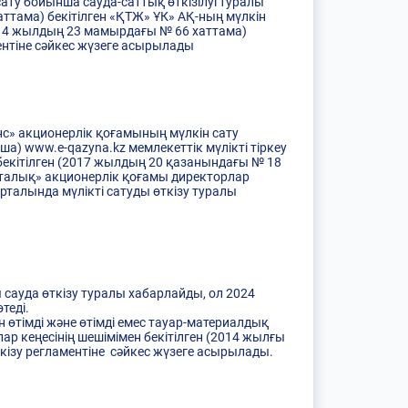
ату бойынша сауда-саттық өткізілуі туралы
ттама) бекітілген «ҚТЖ» ҰК» АҚ-ның мүлкін
2014 жылдың 23 мамырдағы № 66 хаттама)
ментіне сәйкес жүзеге асырылады
анс» акционерлік қоғамының мүлкін сату
а) www.e-qazyna.kz мемлекеттік мүлікті тіркеу
 бекітілген (2017 жылдың 20 қазанындағы № 18
орталық» акционерлік қоғамы директорлар
рталында мүлікті сатуды өткізу туралы
ы сауда өткізу туралы хабарлайды, ол 2024
өтеді.
 өтімді және өтімді емес тауар-материалдық
р кеңесінің шешімімен бекітілген (2014 жылғы
ткізу регламентіне сәйкес жүзеге асырылады.