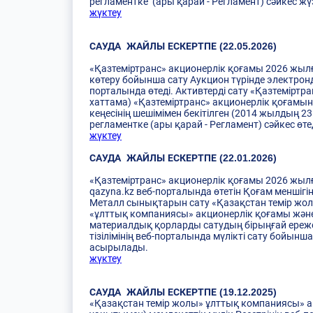
регламентке (ары қарай - Регламент) сәйкес ж
жүктеу
САУДА ЖАЙЛЫ ЕСКЕРТПЕ (22.05.2026)
«Қазтеміртранс» акционерлік қоғамы 2026 жылғы
көтеру бойынша сату Аукцион түрінде электронд
порталында өтеді. Активтерді сату «Қазтемірт
хаттама) «Қазтеміртранс» акционерлік қоғамын
кеңесінің шешімімен бекітілген (2014 жылдың 2
регламентке (ары қарай - Регламент) сәйкес өте
жүктеу
САУДА ЖАЙЛЫ ЕСКЕРТПЕ (22.01.2026)
«Қазтеміртранс» акционерлік қоғамы 2026 жылғы 
qazyna.kz веб-порталында өтетін Қоғам меншігі
Металл сынықтарын сату «Қазақстан темір жол
«ұлттық компаниясы» акционерлік қоғамы және
материалдық қорларды сатудың бiрыңғай ережел
тізілімінің веб-порталында мүлікті сату бойын
асырылады.
жүктеу
САУДА ЖАЙЛЫ ЕСКЕРТПЕ (19.12.2025)
«Қазақстан темір жолы» ұлттық компаниясы» ак