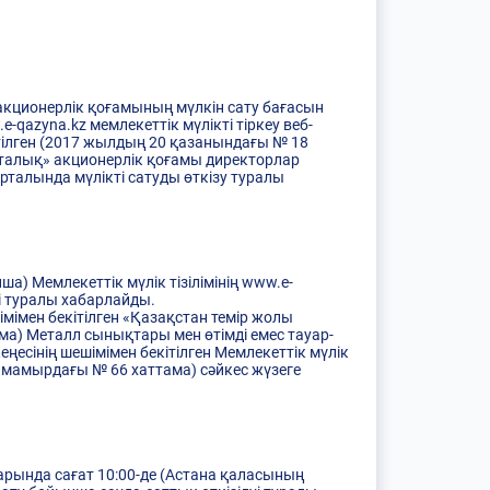
» акционерлік қоғамының мүлкін сату бағасын
qazyna.kz мемлекеттік мүлікті тіркеу веб-
ітілген (2017 жылдың 20 қазанындағы № 18
орталық» акционерлік қоғамы директорлар
рталында мүлікті сатуды өткізу туралы
а) Мемлекеттік мүлік тізілімінің www.e-
і туралы хабарлайды.
імен бекітілген «Қазақстан темір жолы
а) Металл сынықтары мен өтiмдi емес тауар-
есінің шешімімен бекітілген Мемлекеттік мүлік
3 мамырдағы № 66 хаттама) сәйкес жүзеге
арында сағат 10:00-де (Астана қаласының