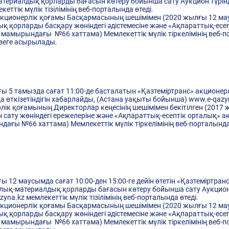
атериалдық қорларды бағасын көтеру бойынша сату Аукцион түрінде
ттік мүлік тізілімінің веб-порталында өтеді.
кционерлік қоғамы Басқармасының шешімімен (2020 жылғы 12 мау
лдық қорларды басқару жөніндегі әдістемесіне және «Ақпараттық-ес
3 мамырындағы №66 хаттама) Мемлекеттік мүлік тіркелімінің веб-п
үзеге асырылады.
ы 5 тамызда сағат 11:00-де басталатын «Қазтеміртранс» акционер
 өткізетіндігін хабарлайды, (Астана уақыты бойынша) www.e-qazyn
ерлік қоғамының Директорлар кеңесінің шешімімен бекітілген (201
 сату жөніндегі ережелеріне және «Ақпараттық-есептік орталық» а
ағы №66 хаттама) Мемлекеттік мүлік тіркелімінің веб-порталында 
 12 маусымда сағат 10:00-ден 15:00-ге дейін өтетін «Қазтеміртран
рлық-материалдық қорларды бағасын көтеру бойынша сату Аукцион т
a.kz мемлекеттік мүлік тізілімінің веб-порталында өтеді.
кционерлік қоғамы Басқармасының шешімімен (2020 жылғы 12 мау
лдық қорларды басқару жөніндегі әдістемесіне және «Ақпараттық-ес
3 мамырындағы №66 хаттама) Мемлекеттік мүлік тіркелімінің веб-п