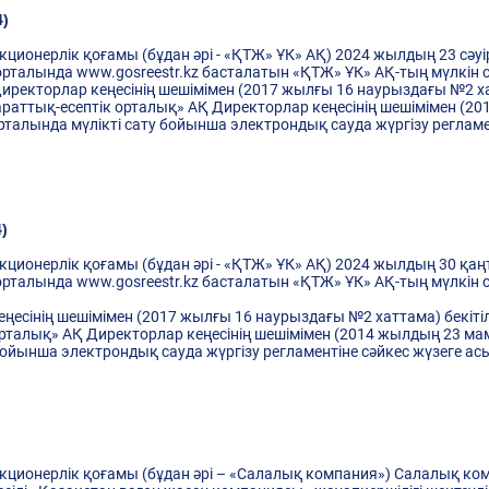
)
ционерлік қоғамы (бұдан әрі - «ҚТЖ» ҰК» АҚ) 2024 жылдың 23 сәуі
орталында www.gosreestr.kz басталатын «ҚТЖ» ҰК» АҚ-тың мүлкін с
иректорлар кеңесінің шешімімен (2017 жылғы 16 наурыздағы №2 ха
қпараттық-есептік орталық» АҚ Директорлар кеңесінің шешімімен (
орталында мүлікті сату бойынша электрондық сауда жүргізу регламе
)
ционерлік қоғамы (бұдан әрі - «ҚТЖ» ҰК» АҚ) 2024 жылдың 30 қаң
орталында www.gosreestr.kz басталатын «ҚТЖ» ҰК» АҚ-тың мүлкін с
еңесінің шешімімен (2017 жылғы 16 наурыздағы №2 хаттама) бекіті
 орталық» АҚ Директорлар кеңесінің шешімімен (2014 жылдың 23 ма
 бойынша электрондық сауда жүргізу регламентіне сәйкес жүзеге асы
акционерлiк қоғамы (бұдан әрі – «Салалық компания») Салалық к