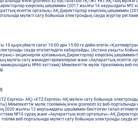
орталында www.gosreestr.kz басталатын «ҚТЖ» ҰК» АҚ-тың мүлкін с
иректорлар кеңесінің шешімімен (2017 жылғы 16 наурыздағы №2 ха
қпараттық-есептік орталық» АҚ Директорлар кеңесінің шешімімен (
порталында мүлікті сату бойынша электрондық сауда жүргізу регла
 19 қыркүйекте сағат 10:00-ден 15:00-ге дейін өтетін «Қазтеміртр
лектронды сауда өткізетіндігін хабарлайды, (Астана уақыты бойынш
міртранс» акционерлік қоғамының Директорлар кеңесінің шешімімен
ың мүлігін сату жөніндегі ережелеріне және «Ақпараттық-есептік 
3 мамырындағы №66 хаттама) Мемлекеттік мүлік тіркелімінің веб-по
ді.
)
«KTZ Express» АҚ) «KTZ Express» АҚ мүлкін сату бойынша электронд
) Мемлекеттік мүлік тізілімінің www.gosreestr.kz веб-порталында 
 2020 жылғы 12 маусымдағы шешімімен бекітілген талап етілмеген
хаттама №10 сұрақ және «Ақпараттық-есеп орталығы» АҚ Директорла
тізілімі веб-порталында мүлікті сату бойынша электронды сауда ө