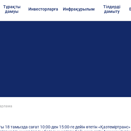
Тұрақты
Тілдерді
Инвесторларға
Инфрақұрылым
дамуы
дамыту
барлама
 18 тамызда сағат 10:00-ден 15:00-ге дейін өтетін «Қазтеміртранс