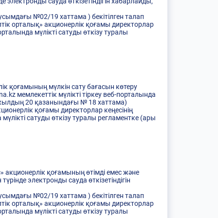
 электронды сауда өткізетіндігін хабарлайды,
сымдағы №02/19 хаттама ) бекітілген талап
ептік орталық» акционерлік қоғамы директорлар
орталында мүлікті сатуды өткізу туралы
лік қоғамының мүлкін сату бағасын көтеру
a.kz мемлекеттік мүлікті тіркеу веб-порталында
7 жылдың 20 қазанындағы № 18 хаттама)
кционерлік қоғамы директорлар кеңесінің
мүлікті сатуды өткізу туралы регламентке (ары
с» акционерлік қоғамының өтімді емес және
үрінде электронды сауда өткізетіндігін
сымдағы №02/19 хаттама ) бекітілген талап
ептік орталық» акционерлік қоғамы директорлар
орталында мүлікті сатуды өткізу туралы