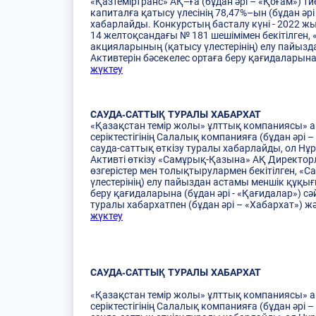
«Қазтеміртранс» АҚ–ға (бұдан әрі – «Қоғам») ти
капиталға қатысу үлесінің 78,47%–ын (бұдан әрі 
хабарлайды. Конкурстың басталу күні - 2022 
14 желтоқсандағы № 181 шешімімен бекітілген,
акцияларының (қатысу үлестерінің) елу пайызд
Активтерін бәсекелес ортаға беру қағидаларына
жүктеу
САУДА-САТТЫҚ ТУРАЛЫ ХАБАРХАТ
«Қазақстан темір жолы» ұлттық компаниясы» акц
серіктестігінің Салалық компанияға (бұдан әрі –
сауда-саттық өткізу туралы хабарлайды, ол Нұ
Активті өткізу «Самұрық-Қазына» АҚ Директор
өзгерістер мен толықтырулармен бекітілген, 
үлестерінің) елу пайыздан астамы меншік құқығ
беру қағидаларына (бұдан әрі - «Қағидалар») с
туралы хабархатпен (бұдан әрі – «Хабархат»)
жүктеу
САУДА-САТТЫҚ ТУРАЛЫ ХАБАРХАТ
«Қазақстан темір жолы» ұлттық компаниясы» акц
серіктестігінің Салалық компанияға (бұдан әрі –