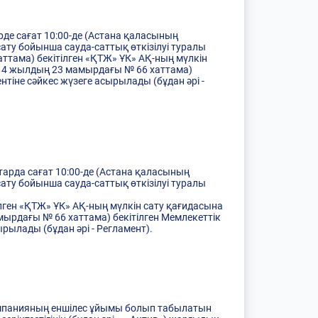
рде сағат 10:00-де (Астана қаласының
ату бойынша сауда-саттық өткізілуі туралы
ттама) бекітілген «ҚТЖ» ҰК» АҚ-ның мүлкін
2014 жылдың 23 мамырдағы № 66 хаттама)
нтіне сәйкес жүзеге асырылады (бұдан әрі -
тарда сағат 10:00-де (Астана қаласының
ату бойынша сауда-саттық өткізілуі туралы
лген «ҚТЖ» ҰК» АҚ-ның мүлкін сату қағидасына
мырдағы № 66 хаттама) бекітілген Мемлекеттік
рылады (бұдан әрі - Регламент).
омпанияның еншілес ұйымы болып табылатын