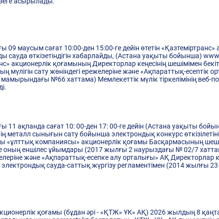
үзеге асырылады.
 09 маусым сағат 10:00-ден 15:00-ге дейін өтетін «Қазтеміртранс
ы сауда өткізетіндігін хабарлайды, (Астана уақыты бойынша) www.e-
ранс» акционерлік қоғамының Директорлар кеңесінің шешімімен бек
ың мүлігін сату жөніндегі ережелеріне және «Ақпараттық-есептік 
3 мамырындағы №66 хаттама) Мемлекеттік мүлік тіркелімінің веб-по
ді.
11 ақпанда сағат 10: 00-ден 17: 00-ге дейін (Астана уақыты бойынш
нің металл сынығын сату бойынша электрондық конкурс өткізілетін
ы «ұлттық компаниясы» акционерлік қоғамы Басқармасының шешім
 оның еншілес ұйымдары (2017 жылғы 2 наурыздағы № 02/7 хаттам
ерiне және «Ақпараттық-есепке алу орталығы» АҚ Директорлар кең
ша электрондық сауда-саттық жүргізу регламентімен (2014 жылғы 2
ционерлік қоғамы (бұдан әрі - «ҚТЖ» ҰК» АҚ) 2026 жылдың 8 қаңт