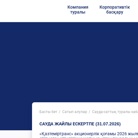
Компания
Корпоративтік
туралы
басқару
Басты бет
Сатып алулар
Сауда-саттық туралы ха
САУДА ЖАЙЛЫ ЕСКЕРТПЕ (31.07.2026)
«Қазтеміртранс» акционерлік қоғамы 2026 жылғы