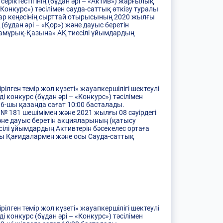
серіктестігінің (бұдан әрі – «Актив») жарғылық
 «Конкурс») тәсілімен сауда-саттық өткізу туралы
лар кеңесінің сырттай отырысының 2020 жылғы
бұдан әрі – «Қор») және дауыс беретін
«Самұрық-Қазына» АҚ тиесілі ұйымдардың
лген темір жол күзеті» жауапкершілігі шектеулі
і конкурс (бұдан әрі – «Конкурс») тәсілімен
6-шы қазанда сағат 10:00 басталады.
 181 шешімімен және 2021 жылғы 08 сәуірдегі
әне дауыс беретін акцияларының (қатысу
сілі ұйымдардың Активтерін бәсекелес ортаға
ары Қағидалармен және осы Сауда-саттық
лген темір жол күзеті» жауапкершілігі шектеулі
і конкурс (бұдан әрі – «Конкурс») тәсілімен