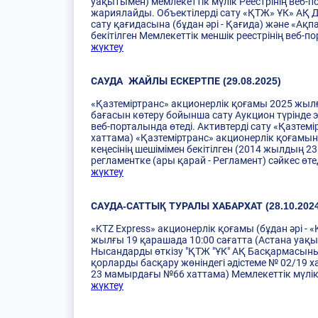
уақытымен) мемлекеттік мүлік Реестрінің веб-п
жариялайды. Объектілерді сату «ҚТЖ» ҰК» АҚ Д
сату қағидасына (бұдан әрі - Қағида) және «А
бекітілген Мемлекеттік меншік реестрінің веб-
жүктеу
САУДА ЖАЙЛЫ ЕСКЕРТПЕ (29.08.2025)
«Қазтеміртранс» акционерлік қоғамы 2025 жылғы
бағасын көтеру бойынша сату Аукцион түрінде э
веб-порталында өтеді. Активтерді сату «Қазте
хаттама) «Қазтеміртранс» акционерлік қоғамын
кеңесінің шешімімен бекітілген (2014 жылдың 2
регламентке (ары қарай - Регламент) сәйкес өте
жүктеу
САУДА-САТТЫҚ ТУРАЛЫ ХАБАРХАТ (28.10.2024
«KTZ Express» акционерлік қоғамы (бұдан әрі - 
жылғы 19 қарашада 10:00 сағатта (Астана уақыты
Нысандарды өткізу "ҚТЖ "ҰК" АҚ Басқармасының
қорларды басқару жөніндегі әдістеме № 02/19 
23 мамырдағы №66 хаттама) Мемлекеттік мүлік 
жүктеу