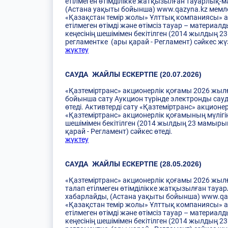
етілмеген өтімділікке жатқызылған тауарлық-м
(Астана уақыты бойынша) www.qazyna.kz мемлеке
«Қазақстан темір жолы» Ұлттық компаниясы» а
етілмеген өтімді және өтімсіз тауар – материа
кеңесінің шешімімен бекітілген (2014 жылдың 2
регламентке (ары қарай - Регламент) сәйкес ж
жүктеу
САУДА ЖАЙЛЫ ЕСКЕРТПЕ (20.07.2026)
«Қазтеміртранс» акционерлік қоғамы 2026 жылғ
бойынша сату Аукцион түрінде электронды сауда
өтеді. Активтерді сату «Қазтеміртранс» акцион
«Қазтеміртранс» акционерлік қоғамының мүлігін
шешімімен бекітілген (2014 жылдың 23 мамырынд
қарай - Регламент) сәйкес өтеді.
жүктеу
САУДА ЖАЙЛЫ ЕСКЕРТПЕ (28.05.2026)
«Қазтеміртранс» акционерлік қоғамы 2026 жылғы
талап етілмеген өтімділікке жатқызылған тауа
хабарлайды, (Астана уақыты бойынша) www.qazyn
«Қазақстан темір жолы» Ұлттық компаниясы» а
етілмеген өтімді және өтімсіз тауар – материа
кеңесінің шешімімен бекітілген (2014 жылдың 2