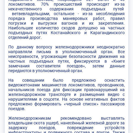
локомотивов. 70% происшествий происходят из-за
некачественного содержания подъездных путей
ветвевладельцами, остальное - из-за несоблюдения
порядка производства маневровых работ, правил
погрузки и выгрузки вагонов и их закрепления.
Наибольшее количество сходов допущено на частных
подъездных путях Костанайского и Карагандинского
отделений дорог.
По данному вопросу железнодорожники неоднократно
направляли письма в уполномоченный орган. Все
неисправности, угрожающие безопасности движения на
частных подъездных путях, фиксируются в «Книге
замечания составителя поездов», затем данные
передаются в уполномоченный орган.
На совещании было предложено оснастить
видеожетонами машинистов локомотивов, проводников,
начальников поезда для фиксации правонарушений на
железнодорожном транспорте и размещения видео с
нарушителями в соцсети. На основе негативных фактов
предложено формировать «черный список» пассажиров
поездов.
Железнодорожникам рекомендовано выставлять
владельцам скота ущерб, нанесённый железной дороге за
задержку поездов, повреждение устройств
инфраструктуры и подвижного состава и другое. Также