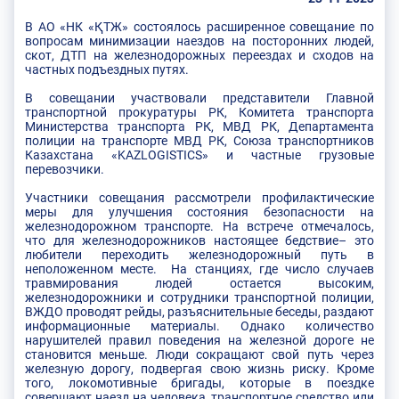
В АО «НК «ҚТЖ» состоялось расширенное совещание по
вопросам минимизации наездов на посторонних людей,
скот, ДТП на железнодорожных переездах и сходов на
частных подъездных путях.
В совещании участвовали представители Главной
транспортной прокуратуры РК, Комитета транспорта
Министерства транспорта РК, МВД РК, Департамента
полиции на транспорте МВД РК, Союза транспортников
Казахстана «KAZLOGISTICS» и частные грузовые
перевозчики.
Участники совещания рассмотрели профилактические
меры для улучшения состояния безопасности на
железнодорожном транспорте. На встрече отмечалось,
что для железнодорожников настоящее бедствие– это
любители переходить железнодорожный путь в
неположенном месте. На станциях, где число случаев
травмирования людей остается высоким,
железнодорожники и сотрудники транспортной полиции,
ВЖДО проводят рейды, разъяснительные беседы, раздают
информационные материалы. Однако количество
нарушителей правил поведения на железной дороге не
становится меньше. Люди сокращают свой путь через
железную дорогу, подвергая свою жизнь риску. Кроме
того, локомотивные бригады, которые в поездке
совершают наезд на человека, транспортное средство или