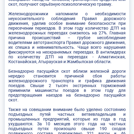
скот, получают серьёзную психологическую травму.
Железнодорожники напомнили о необходимости
неукоснительного соблюдения Правил дорожного
движения, уделив особое внимание безопасности при
пересечении переездов. В этом году количество ДТП на
железнодорожных переездах снизилось на 27%. Главная
причина происшествий – грубое несоблюдение
водителями автотранспорта Правил дорожного движения,
их спешка и невнимательность. Чаще всего нарушения
фиксируются на неохраняемых переездах. В антилидерах
по количеству ДТП на переездах - Алматинская,
Костанайская, Атырауская и Жамбылская области.
Безнадзорно пасущийся скот вблизи железной дороги
нередко становится причиной сбоя работы
железнодорожного транспорта и графика движения
поездов. Свыше 2 тысяч экстренных торможений
применили машинисты поездов в этом году для
предотвращения наездов на безнадзорно пасущийся
скот.
Также на совещании внимание было уделено состоянию
подъездных путей частных ветвевладельцев и
промышленных предприятий, которые из года в год
ухудшаются. За 10 месяцев этого года на частных
подъездных путях произошло свыше 190 сходов
подвижного состава, повреждено 321 вагон и 46